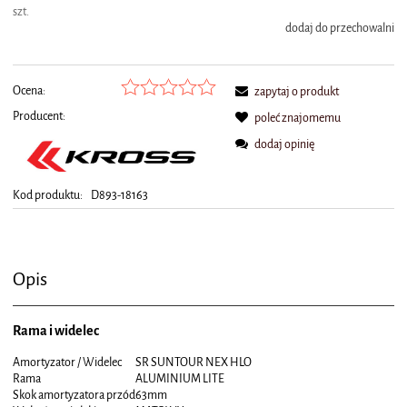
szt.
dodaj do przechowalni
Ocena:
zapytaj o produkt
Producent:
poleć znajomemu
dodaj opinię
Kod produktu:
D893-18163
Opis
Rama i widelec
Amortyzator / Widelec
SR SUNTOUR NEX HLO
Rama
ALUMINIUM LITE
Skok amortyzatora przód
63mm