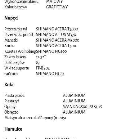
Wykończenie lakieru
MATOWY
Kolor bazowy
GRAFITOWY
Napęd
Przerzutka tył
SHIMANO ACERA T3000
Przerzutka przód
SHIMANO ALTUS M370
Manetki
SHIMANO ACERA M3000
Korba
SHIMANO ACERA T3010
Kaseta / Wolnobieg
SHIMANO HG200
Zakres kasety
11-32T
Ilość biegów
27
Wkład suportu
FP-B902
Łańcuch
SHIMANO HG53
Koła
Piasta przód
ALUMINIUM
Piasta tył
ALUMINIUM
Opony
WANDA G5001 28X1,75
Obręcze
ALUMINIUM
Maksymalna szerokość opony (mm)
51
Hamulce