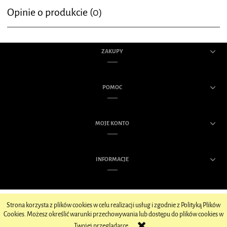
Opinie o produkcie (0)
ZAKUPY
POMOC
MOJE KONTO
INFORMACJE
Strona korzysta z plików cookies w celu realizacji usług i zgodnie z Polityką Plików
Cookies. Możesz określić warunki przechowywania lub dostępu do plików cookies w
POKAŻ PEŁNĄ WERSJĘ STRONY
Twojej przeglądarce.