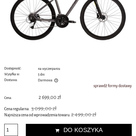
Dostępność:
na wyczerpaniu
Wysyłka w:
5 dni
Dostawa:
Darmowa
sprawdź formy dostawy
Cena nie zawiera ewentualnych kosztów płatności
2 699,00 zł
Cena:
3 099,00 zł
Cena regularna:
2 499,00 zł
Najniższa cena od wprowadzenia towaru:
DO KOSZYKA