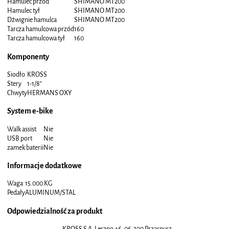
Hamulec przód
SHIMANO MT200
Hamulec tył
SHIMANO MT200
Dźwignie hamulca
SHIMANO MT200
Tarcza hamulcowa przód
160
Tarcza hamulcowa tył
160
Komponenty
Siodło
KROSS
Stery
1-1/8"
Chwyty
HERMANS OXY
System e-bike
Walk assist
Nie
USB port
Nie
zamek baterii
Nie
Informacje dodatkowe
Waga
15.000 KG
Pedały
ALUMINUM/STAL
Odpowiedzialność za produkt
KROSS S.A. Leszno 46, 06-300 Przasnysz,