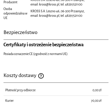
Producent
email: kross@kross.pl, tel. 48297521100
Osoba
KROSS S.A. Leszno 46, 06-300 Przasnysz,
odpowiedzialna w
email: kross@kross.pl, tel. 48297521100
UE
Bezpieczeństwo
Certyfikaty i ostrzeżenie bezpieczeństwa
Posiada oznaczenie CE (zgodność z normami UE).
Koszty dostawy
Cena nie zawiera ewentualnych kosztów płatności
Płatność przy odbiorze
0,00 zł
Kurier
70,00 zł