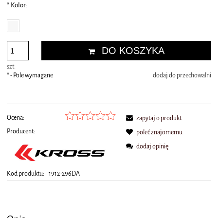
*
Kolor:
DO KOSZYKA
szt.
*
- Pole wymagane
dodaj do przechowalni
Ocena:
zapytaj o produkt
Producent:
poleć znajomemu
dodaj opinię
Kod produktu:
1912-296DA