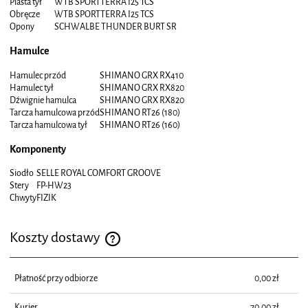
Piasta tył
WTB SPORTTERRA I25 TCS
Obręcze
WTB SPORTTERRA I25 TCS
Opony
SCHWALBE THUNDER BURT SR
Hamulce
Hamulec przód
SHIMANO GRX RX410
Hamulec tył
SHIMANO GRX RX820
Dźwignie hamulca
SHIMANO GRX RX820
Tarcza hamulcowa przód
SHIMANO RT26 (180)
Tarcza hamulcowa tył
SHIMANO RT26 (160)
Komponenty
Siodło
SELLE ROYAL COMFORT GROOVE
Stery
FP-HW23
Chwyty
FIZIK
Koszty dostawy
Cena nie zawiera ewentualnych kosztów płatności
Płatność przy odbiorze
0,00 zł
Kurier
70,00 zł