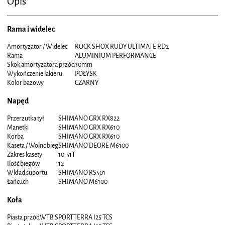
Opis
Rama i widelec
Amortyzator / Widelec
ROCK SHOX RUDY ULTIMATE RD2
Rama
ALUMINIUM PERFORMANCE
Skok amortyzatora przód
30mm
Wykończenie lakieru
POŁYSK
Kolor bazowy
CZARNY
Napęd
Przerzutka tył
SHIMANO GRX RX822
Manetki
SHIMANO GRX RX610
Korba
SHIMANO GRX RX610
Kaseta / Wolnobieg
SHIMANO DEORE M6100
Zakres kasety
10-51T
Ilość biegów
12
Wkład suportu
SHIMANO RS501
Łańcuch
SHIMANO M6100
Koła
Piasta przód
WTB SPORTTERRA I25 TCS