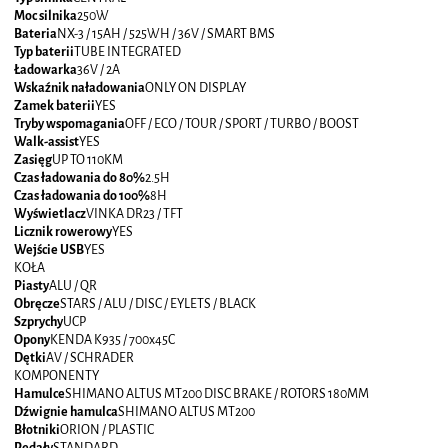
Moc silnika
250W
Bateria
NX-3 / 15AH / 525WH / 36V / SMART BMS
Typ baterii
TUBE INTEGRATED
Ładowarka
36V / 2A
Wskaźnik naładowania
ONLY ON DISPLAY
Zamek baterii
YES
Tryby wspomagania
OFF / ECO / TOUR / SPORT / TURBO / BOOST
Walk-assist
YES
Zasięg
UP TO 110KM
Czas ładowania do 80%
2.5H
Czas ładowania do 100%
8H
Wyświetlacz
VINKA DR23 / TFT
Licznik rowerowy
YES
Wejście USB
YES
KOŁA
Piasty
ALU / QR
Obręcze
STARS / ALU / DISC / EYLETS / BLACK
Szprychy
UCP
Opony
KENDA K935 / 700x45C
Dętki
AV / SCHRADER
KOMPONENTY
Hamulce
SHIMANO ALTUS MT200 DISC BRAKE / ROTORS 180MM
Dźwignie hamulca
SHIMANO ALTUS MT200
Błotniki
ORION / PLASTIC
Pedały
STANDARD