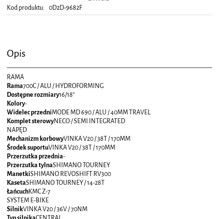
Kod produktu:
0D2D-9682F
Opis
RAMA
Rama
700C / ALU / HYDROFORMING
Dostępne rozmiary
16/18"
Kolory
-
Widelec przedni
MODE MD 690 / ALU / 40MM TRAVEL
Komplet sterowy
NECO / SEMI INTEGRATED
NAPĘD
Mechanizm korbowy
VINKA V20 / 38T / 170MM
Środek suportu
VINKA V20 / 38T / 170MM
Przerzutka przednia
-
Przerzutka tylna
SHIMANO TOURNEY
Manetki
SHIMANO REVOSHIFT RV300
Kaseta
SHIMANO TOURNEY / 14-28T
Łańcuch
KMC Z-7
SYSTEM E-BIKE
Silnik
VINKA V20 / 36V / 70NM
Typ silnika
CENTRAL