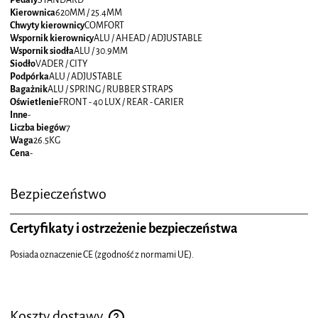
Kierownica
620MM / 25.4MM
Chwyty kierownicy
COMFORT
Wspornik kierownicy
ALU / AHEAD / ADJUSTABLE
Wspornik siodła
ALU / 30.9MM
Siodło
VADER / CITY
Podpórka
ALU / ADJUSTABLE
Bagażnik
ALU / SPRING / RUBBER STRAPS
Oświetlenie
FRONT - 40 LUX / REAR - CARIER
Inne
-
Liczba biegów
7
Waga
26.5KG
Cena
-
Bezpieczeństwo
Certyfikaty i ostrzeżenie bezpieczeństwa
Posiada oznaczenie CE (zgodność z normami UE).
Koszty dostawy