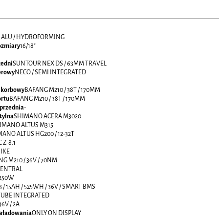
/ ALU / HYDROFORMING
ozmiary
16/18"
zedni
SUNTOUR NEX DS / 63MM TRAVEL
erowy
NECO / SEMI INTEGRATED
 korbowy
BAFANG M210 / 38T / 170MM
ortu
BAFANG M210 / 38T / 170MM
 przednia
-
tylna
SHIMANO ACERA M3020
IMANO ALTUS M315
ANO ALTUS HG200 / 12-32T
 Z-8.1
BIKE
G M210 / 36V / 70NM
CENTRAL
250W
3 / 15AH / 525WH / 36V / SMART BMS
TUBE INTEGRATED
36V / 2A
aładowania
ONLY ON DISPLAY