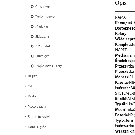
Opis
Crossowe
Trekkingowe
RAMA
Rama
700C 
Miejskie
Dostępne r
Kolory
-
Składane
Widelec pr
Komplet st
BMX i dirt
NAPĘD
Mechanizm
Dziecięce
Środek sup
Przerzutka
Trójkołowe i Cargo
Przerzutka 
Bagaż
Manetki
SH
Kaseta
SHIM
Odzież
Łańcuch
KMC
SYSTEM E-
Kaski
Silnik
BAFAN
Typ silnika
Motoryzacja
Moc silnika
Bateria
NX-
Sport i turystyka
Typ baterii
Ładowarka
Dom i Ogród
Wskaźnik n