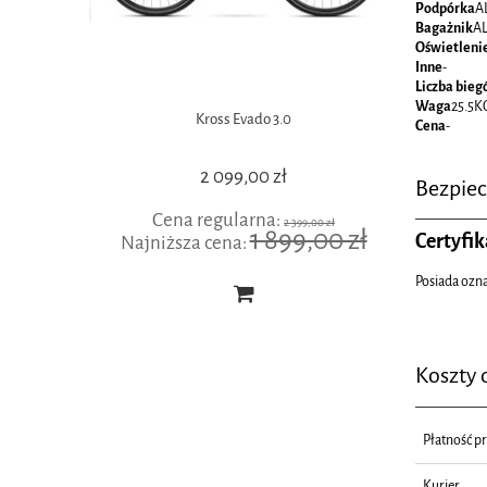
Podpórka
A
Bagażnik
AL
Oświetleni
Inne
-
Liczba bie
Waga
25.5K
 Solo SUPER
Kross Evado 3.0
Cena
-
2 099,00 zł
Bezpie
Cena regularna:
Cen
,00 zł
2 399,00 zł
00 zł
1 899,00 zł
Certyfik
Najniższa cena:
Najniżs
Posiada ozn
Koszty
Płatność p
Kurier