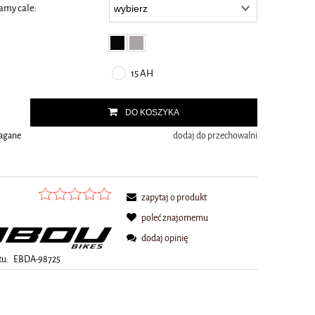
amy cale:
15 AH
.
DO KOSZYKA
magane
dodaj do przechowalni
zapytaj o produkt
poleć znajomemu
dodaj opinię
tu:
EBDA-98725