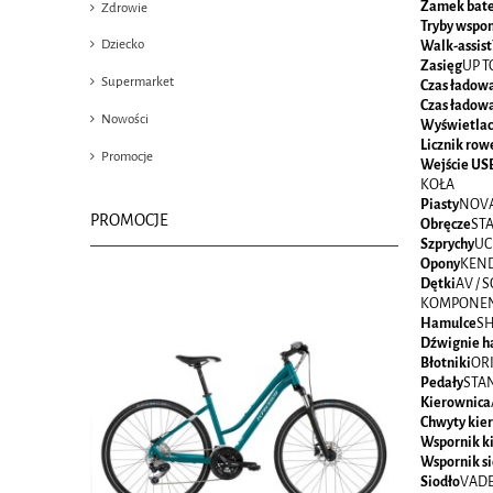
Zamek bate
Zdrowie
Tryby wspo
Dziecko
Walk-assist
Zasięg
UP T
Supermarket
Czas ładow
Czas ładow
Nowości
Wyświetlac
Licznik ro
Promocje
Wejście US
KOŁA
Piasty
NOVA
PROMOCJE
Obręcze
STA
Szprychy
UC
Opony
KEND
Dętki
AV / 
KOMPONE
Hamulce
SH
Dźwignie h
Błotniki
ORI
Pedały
STA
Kierownica
Chwyty kie
Wspornik k
Wspornik si
Siodło
VADE