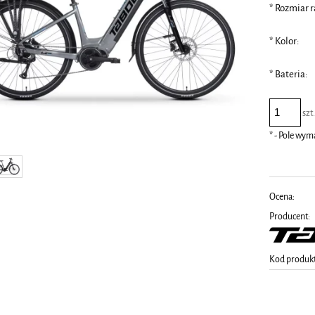
*
Rozmiar r
*
Kolor:
*
Bateria:
szt
*
- Pole wy
Ocena:
Producent:
Kod produk