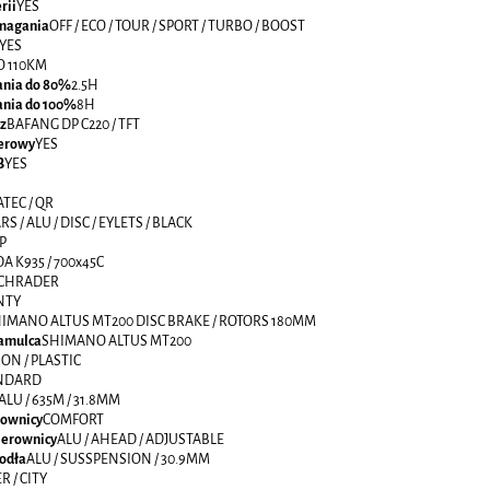
rii
YES
magania
OFF / ECO / TOUR / SPORT / TURBO / BOOST
YES
O 110KM
ania do 80%
2.5H
ania do 100%
8H
z
BAFANG DP C220 / TFT
werowy
YES
B
YES
TEC / QR
RS / ALU / DISC / EYLETS / BLACK
P
A K935 / 700x45C
SCHRADER
NTY
IMANO ALTUS MT200 DISC BRAKE / ROTORS 180MM
amulca
SHIMANO ALTUS MT200
ON / PLASTIC
NDARD
ALU / 635M / 31.8MM
rownicy
COMFORT
ierownicy
ALU / AHEAD / ADJUSTABLE
odła
ALU / SUSSPENSION / 30.9MM
R / CITY