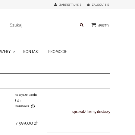
ZAREJESTRUJ SIĘ
ZALOGUJ SIĘ
(PUSTY)
OWERY
KONTAKT
PROMOCJE
na wyczerpaniu
5 dni
Darmowa
sprawdź formy dostawy
 kosztów płatności
7 599,00 zł