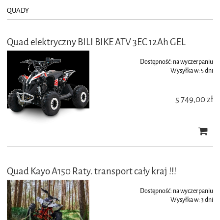
QUADY
Quad elektryczny BILI BIKE ATV 3EC 12Ah GEL
Dostępność:
na wyczerpaniu
Wysyłka w:
5 dni
5 749,00 zł
Quad Kayo A150 Raty. transport cały kraj !!!
Dostępność:
na wyczerpaniu
Wysyłka w:
3 dni