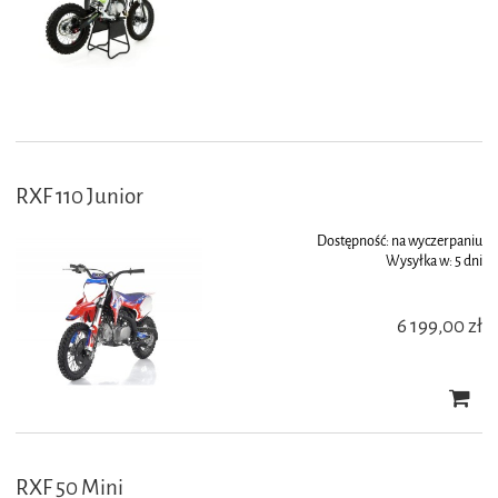
RXF 110 Junior
Dostępność:
na wyczerpaniu
Wysyłka w:
5 dni
6 199,00 zł
RXF 50 Mini