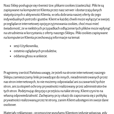
Nasz Sklep posługuje się również tzw. plikami cookies (ciasteczka). Pliki te są
zapisywane na komputerze Klienta przez nasz serwer i dostarczają danych
statystycznych o aktywności Klienta, w celu dobrania naszej oferty do jego
indywidualnych potrzeb i gustów. Klient w każdej chwili może wyłączyć w swojej
przeglądarce internetowej opcję przyjmowania cookies, choć musi mieć
świadomość, że w niektórych przypadkach odłączenie tych plików może wpłynąć
na utrudnienia w korzystaniu z oferty naszego Sklepu. Pliki cookies zapisywane
na komputerze Klienta przechowują informacje na temat:
sesji Użytkownika,
ostatnio oglądanych produktów,
oddania głosu w ankiecie.
Pragniemy zwrócić Państwa uwagę, że jeżeli na stronie internetowej naszego
Sklepu zamieszczamy linki prowadzące do innych, nieadministrowanych przez
nas stron internetowych, to nie możemy odpowiadać ani za zawartość tychże
stron, ani za stopień ochrony prywatności realizowany przez administratorów
tych stron. Podejmując decyzję o przejściu na takie strony, Klient czyni to na
własną odpowiedzialność. Zachęcamy przy okazji do zapoznania się z polityką
prywatności realizowaną przez te strony, zanim Klient udostępni im swoje dane
osobowe.
Materiały reklamowo - promocyjne wysyłamy Klientom jedynie wówczas, gdy