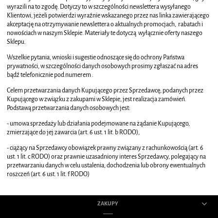
wyrazili na to zgodę. Dotyczy to w szczególności newslettera wysyłanego
Klientowi, jeżeli potwierdzi wyraźnie wskazanego przez nas linka zawierającego
akceptację na otrzymywanie newslettera o aktualnych promocjach, rabatach i
nowościach w naszym Sklepie. Materiały te dotyczą wyłącznie oferty naszego
Sklepu.
Wszelkie pytania, wnioski i sugestie odnoszące się do ochrony Państwa
prywatności, w szczególności danych osobowych prosimy zgłaszać na adres
bądź telefonicznie pod numerem .
Celem przetwarzania danych Kupującego przez Sprzedawcę, podanych przez
Kupującego w związku z zakupami w Sklepie, jest realizacja zamówień.
Podstawą przetwarzania danych osobowych jest:
- umowa sprzedaży lub działania podejmowane na żądanie Kupującego,
zmierzające do jej zawarcia (art. 6 ust. 1 lit. b RODO),
- ciążący na Sprzedawcy obowiązek prawny związany z rachunkowością (art. 6
ust. 1 lit. c RODO) oraz prawnie uzasadniony interes Sprzedawcy, polegający na
przetwarzaniu danych w celu ustalenia, dochodzenia lub obrony ewentualnych
roszczeń (art. 6 ust. 1 lit. f RODO)
ZAKUPY