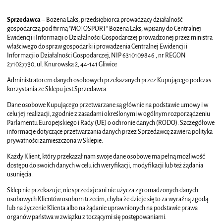
Sprzedawca
– Bożena Laks, przedsiębiorca prowadzący działalność
gospodarczą pod firmą "MOTOSPORT" Bożena Laks, wpisany do Centralnej
Ewidencji i Informacji o Działalności Gospodarczej prowadzonej przez ministra
właściwego do spraw gospodarki i prowadzenia Centralnej Ewidencji i
Informacji o Działalności Gospodarczej, NIP 6310109846 , nr REGON
271027730, ul. Knurowska 2, 44-141 Gliwice
Administratorem danych osobowych przekazanych przez Kupującego podczas
korzystania ze Sklepu jest Sprzedawca.
Dane osobowe Kupującego przetwarzane są głównie na podstawie umowy i w
celu jej realizacji, zgodnie z zasadami określonymi w ogólnym rozporządzeniu
Parlamentu Europejskiego i Rady (UE) o ochronie danych (RODO). Szczegółowe
informacje dotyczące przetwarzania danych przez Sprzedawcę zawiera polityka
prywatności zamieszczona w Sklepie.
Każdy Klient, który przekazał nam swoje dane osobowe ma pełną możliwość
dostępu do swoich danych w celu ich weryfikacji, modyfikacji lub też żądania
usunięcia.
Sklep nie przekazuje, nie sprzedaje ani nie użycza zgromadzonych danych
osobowych Klientów osobom trzecim, chyba że dzieje się to za wyraźną zgodą
lub na życzenie Klienta albo na żądanie uprawnionych na podstawie prawa
organów państwa w związku z toczącymi się postępowaniami.