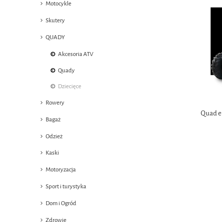
Motocykle
Skutery
QUADY
Akcesoria ATV
Quady
Dziecięce
Rowery
Quad el
Bagaż
Odzież
Kaski
Motoryzacja
Sport i turystyka
Dom i Ogród
Zdrowie