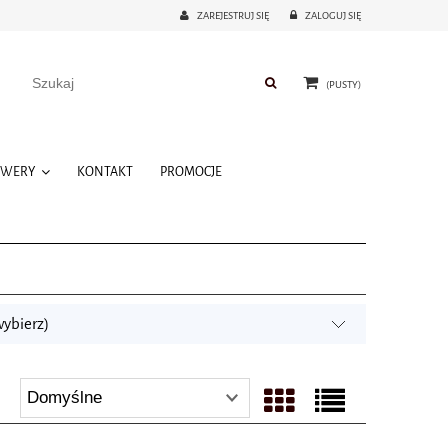
ZAREJESTRUJ SIĘ
ZALOGUJ SIĘ
(PUSTY)
OWERY
KONTAKT
PROMOCJE
wybierz)