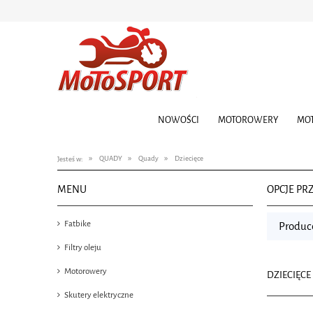
NOWOŚCI
MOTOROWERY
MO
»
»
»
QUADY
Quady
Dziecięce
Jesteś w:
MENU
OPCJE PR
Fatbike
Produce
Filtry oleju
Motorowery
DZIECIĘCE
Skutery elektryczne