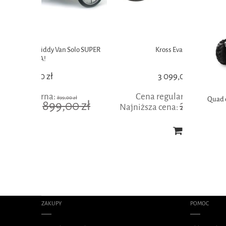
 Solo SUPER
Kross Evado 6.0
Kr
3 099,00 zł
Cena regularna:
Cen
,00 zł
4 199,00 zł
Quad e
00 zł
2 899,00 zł
Najniższa cena:
Najniżs
ZAKUPY
POMOC