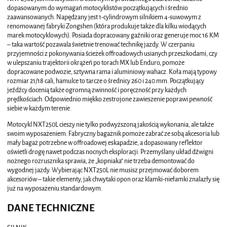
dopasowanym do wymagań motocyklistów początkujących i średnio
zaawansowanych. Napędzany jest 1-cylindrowym silnikiem 4-suwowym z
renomowanej fabryki Zongshen (która produkuje także dla kilku wiodących
marek motocyklowych). Posiada dopracowany gaźniki oraz generuje moc 16 KM
– taka wartość pozawala świetnie trenować technikę jazdy. W czerpaniu
przyjemności z pokonywania ścieżek offroadowych usianych przeszkodami, czy
w ulepszaniu trajektorii okrążeń po torach MX lub Enduro, pomoże
dopracowane podwozie, sztywna rama i aluminiowy wahacz. Koła mają typowy
rozmiar 21/18 cali, hamulce to tarcze o średnicy 260 i 240 mm. Początkujący
jeźdźcy docenią także ogromną zwinność i poręczność przy każdych
prędkościach. Odpowiednio miękko zestrojone zawieszenie poprawi pewność
siebie w każdym terenie.
Motocykl NXT250L cieszy nie tylko podwyższoną jakością wykonania, ale także
swoim wyposażeniem. Fabryczny bagażnik pomoże zabrać ze sobą akcesoria lub
mały bagaż potrzebne w offroadowej eskapadzie, a dopasowany reflektor
oświetli drogę nawet podczas nocnych eksploracji. Przemyślany układ dźwigni
nożnego rozrusznika sprawia, że „kopniaka” nie trzeba demontować do
wygodnej jazdy. Wybierając NXT250L nie musisz przejmować doborem
akcesoriów – takie elementy, jak chwytaki opon oraz klamki-niełamki znalazły się
już na wyposażeniu standardowym.
DANE TECHNICZNE