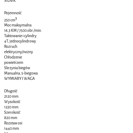
SILNIK
Pojemność
3
250 cm
Moc maksymalna
16,3 KM / 7500 obr./min.
Taktowanie i cylindry
4T, jednocylindrowy
Rozruch
elektryczny/nożny
Chłodzenie
powietrzem
Skrzynia biegów
Manualna, 5-biegowa
WYMIARY I WAGA
Długość
2120 mm
Wysokość
1220 mm
Szerokość
820 mm
Rozstaw osi
1440 mm