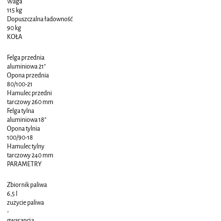
Waga
115 kg
Dopuszczalna ładowność
90 kg
KOŁA
Felga przednia
aluminiowa 21"
Opona przednia
80/100-21
Hamulec przedni
tarczowy 260 mm
Felga tylna
aluminiowa 18"
Opona tylnia
100/90-18
Hamulec tylny
tarczowy 240 mm
PARAMETRY
Zbiornik paliwa
6,5 l
zużycie paliwa
-
gwarancja