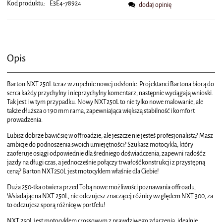
Kod produktu:
E3E4-78924
dodaj opinię
Opis
Barton NXT 250L teraz w zupełnie nowej odsłonie. Projektanci Bartona biorą do
serca każdy przychylny i nieprzychylny komentarz, następnie wyciągają wnioski.
Tak jest i w tym przypadku. Nowy NXT250L to nie tylko nowe malowanie, ale
także dłuższa o 190 mm rama, zapewniająca większą stabilność i komfort
prowadzenia.
Lubisz dobrze bawić się w offroadzie, ale jeszcze nie jesteś profesjonalistą? Masz
ambicje do podnoszenia swoich umiejętności? Szukasz motocykla, który
zaoferuje osiągi odpowiednie dla średniego doświadczenia, zapewni radość z
jazdy na długi czas, a jednocześnie połączy trwałość konstrukcji z przystępną
ceną? Barton NXT250L jest motocyklem właśnie dla Ciebie!
Duża 250-tka otwiera przed Tobą nowe możliwości poznawania offroadu.
Wsiadając na NXT 250L, nie odczujesz znaczącej różnicy względem NXT 300, za
to odczujesz sporą różnicę w portfelu!
NXT 250L jest motocyklem crossowym z prawdziwego zdarzenia, idealnie