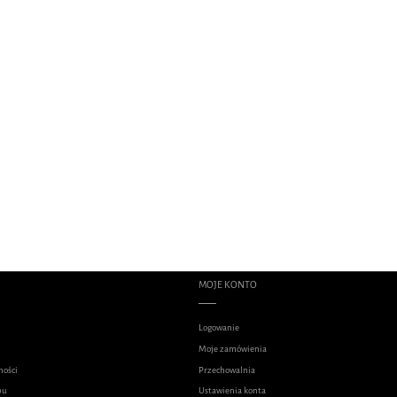
oss Evado Hybrid 6.0
Kross Evado 7.0
10 499,00 zł
3 399,00 zł
a regularna:
Cena regularna:
12 499,00 zł
4 399,00 zł
8 499,00 zł
3 199,00 zł
za cena:
Najniższa cena:
MOJE KONTO
Logowanie
Moje zamówienia
ności
Przechowalnia
pu
Ustawienia konta