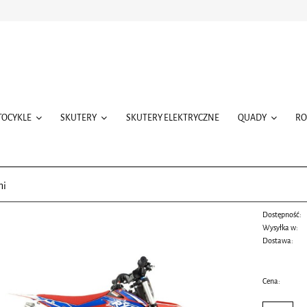
TOCYKLE
SKUTERY
SKUTERY ELEKTRYCZNE
QUADY
R
ni
Dostępność:
Wysyłka w:
Dostawa:
Cena nie zawiera ewentualnych
Cena: