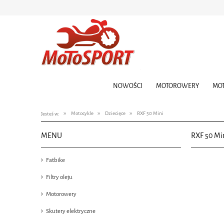
NOWOŚCI
MOTOROWERY
MO
»
»
»
Motocykle
Dziecięce
RXF 50 Mini
Jesteś w:
MENU
RXF 50 Mi
Fatbike
Filtry oleju
Motorowery
Skutery elektryczne