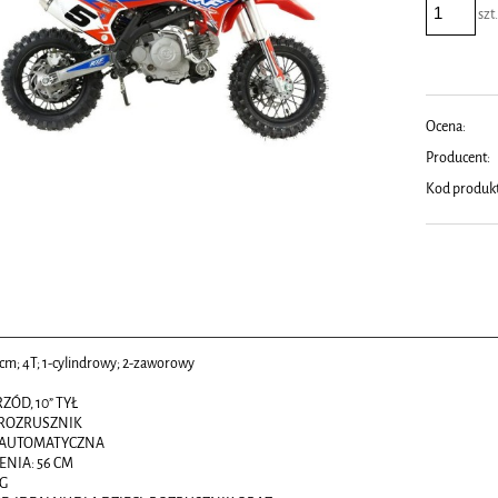
szt
Ocena:
Producent:
Kod produk
cm; 4T; 1-cylindrowy; 2-zaworowy
RZÓD, 10” TYŁ
 ROZRUSZNIK
 AUTOMATYCZNA
ENIA: 56 CM
KG