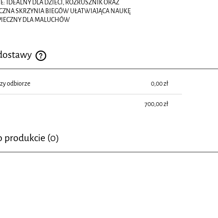
E: IDEALNY DLA DZIECI, ROZRUSZNIK ORAZ
ZNA SKRZYNIA BIEGÓW UŁATWIAJĄCA NAUKĘ
ZPIECZNY DLA MALUCHÓW
 dostawy
Cena nie zawiera ewentualnych kosztów płatności
rzy odbiorze
0,00 zł
700,00 zł
o produkcie (0)