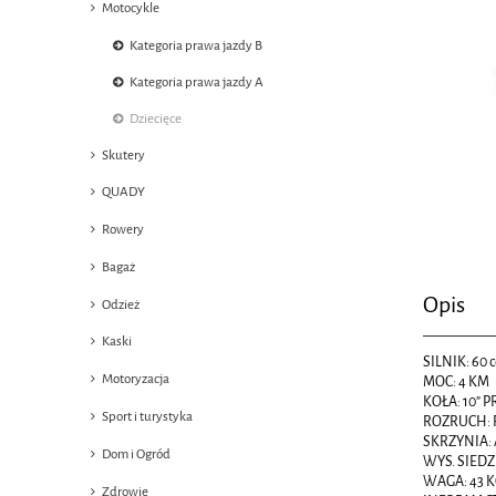
Motocykle
Kategoria prawa jazdy B
Kategoria prawa jazdy A
Dziecięce
Skutery
QUADY
Rowery
Bagaż
Opis
Odzież
Kaski
SILNIK: 60 c
Motoryzacja
MOC: 4 KM
KOŁA: 10” P
Sport i turystyka
ROZRUCH:
SKRZYNIA:
Dom i Ogród
WYS. SIEDZ
WAGA: 43 
Zdrowie