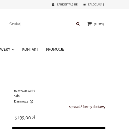
ZAREJESTRUJ SIĘ
ZALOGUJ SIĘ
(PUSTY)
OWERY
KONTAKT
PROMOCJE
na wyczerpaniu
5 dni
Darmowa
sprawdź formy dostawy
 kosztów płatności
5 199,00 zł