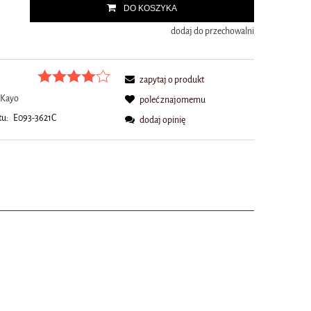
.
DO KOSZYKA
dodaj do przechowalni
zapytaj o produkt
Kayo
poleć znajomemu
tu:
E093-3621C
dodaj opinię