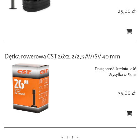
25,00 zł
Dętka rowerowa CST 26x2,2/2,5 AV/SV 40 mm
Dostępność:
średnia ilość
Wysyłka w:
5 dni
35,00 zł
«
1
2
»