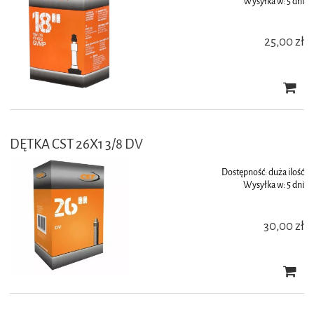
Wysyłka w:
5 dni
25,00 zł
DĘTKA CST 26X1 3/8 DV
Dostępność:
duża ilość
Wysyłka w:
5 dni
30,00 zł