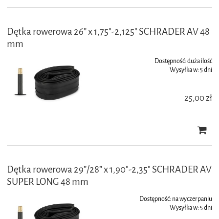
Dętka rowerowa 26” x 1,75"-2,125" SCHRADER AV 48
mm
Dostępność:
duża ilość
Wysyłka w:
5 dni
25,00 zł
Dętka rowerowa 29”/28” x 1,90"-2,35" SCHRADER AV
SUPER LONG 48 mm
Dostępność:
na wyczerpaniu
Wysyłka w:
5 dni