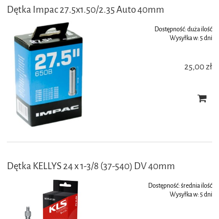
Dętka Impac 27.5x1.50/2.35 Auto 40mm
Dostępność:
duża ilość
Wysyłka w:
5 dni
25,00 zł
Dętka KELLYS 24 x 1-3/8 (37-540) DV 40mm
Dostępność:
średnia ilość
Wysyłka w:
5 dni