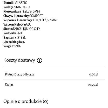
Błotniki :
PLASTIC
Pedały :
STANDARD
Kierownica:
STEEL / 540MM
Chwyty kierownicy:
COMFORT
Wspornik kierownicy:
ALU / CITY / 40MM
Wspornik siodła:
ALU
Siodło:
TABOU JUNIOR CITY
Podpórka :
ALU
Bagażnik :
STEEL
Liczba biegów:
6
Waga:
12.0KG
Koszty dostawy
Cena nie zawiera ewentualnych kosztów płatności
Płatność przy odbiorze
0,00 zł
Kurier
70,00 zł
Opinie o produkcie (0)