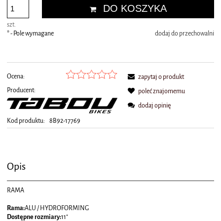
DO KOSZYKA
szt.
*
- Pole wymagane
dodaj do przechowalni
Ocena:
zapytaj o produkt
Producent:
poleć znajomemu
dodaj opinię
Kod produktu:
8B92-17769
Opis
RAMA
Rama:
ALU / HYDROFORMING
Dostępne rozmiary:
11"