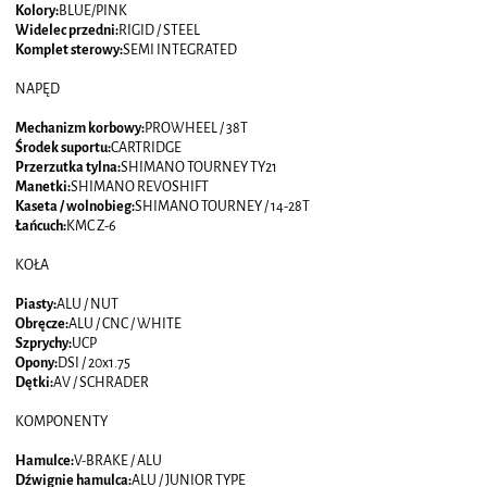
Kolory:
BLUE/PINK
Widelec przedni:
RIGID / STEEL
Komplet sterowy:
SEMI INTEGRATED
NAPĘD
Mechanizm korbowy:
PROWHEEL / 38T
Środek suportu:
CARTRIDGE
Przerzutka tylna:
SHIMANO TOURNEY TY21
Manetki:
SHIMANO REVOSHIFT
Kaseta / wolnobieg:
SHIMANO TOURNEY / 14-28T
Łańcuch:
KMC Z-6
KOŁA
Piasty:
ALU / NUT
Obręcze:
ALU / CNC / WHITE
Szprychy:
UCP
Opony:
DSI / 20x1.75
Dętki:
AV / SCHRADER
KOMPONENTY
Hamulce:
V-BRAKE / ALU
Dźwignie hamulca:
ALU / JUNIOR TYPE