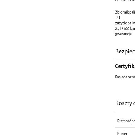
Zbiornik pal
13 l
zużycie pali
2.7 l / 100 km
gwarancja
Bezpie
Certyfik
Posiada ozn
Koszty
Płatność p
Kurier