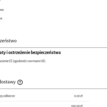
iwa
wa
czeństwo
aty i ostrzeżenie bezpieczeństwa
aczenie CE (zgodność z normami UE).
 dostawy
Cena nie zawiera ewentualnych kosztów płatności
rzy odbiorze
0,00 zł
700,00 zł