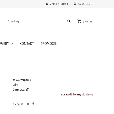
ZAREJESTRUJ SIĘ
ZALOGUJ SIĘ
(PUSTY)
OWERY
KONTAKT
PROMOCJE
na wyczerpaniu
5 dni
Darmowa
sprawdź formy dostawy
 kosztów płatności
12 900,00 zł