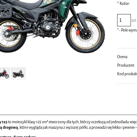
*
Kolor:
szt
*
- Pole wy
Ocena:
Producent:
Kod produk
y 125
to motocykl klasy 125 cm³ stworzony dla tych, którzy oczekują od jednośladu wię
ą drogową
, które wygląda jak maszyna z wyższej półki, a prowadzi się lekko i pewnie