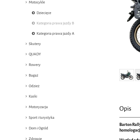
Motocykle
Dziecięce
Kategoria prawa jazdy B
Kategoria prawa jazdy A
Skutery
QUADY
Rowery
Bagaż
Odzież
Kaski
Opis
Motoryzacja
Sport i turystyka
Barton Rall
Dom i Ogród
homologacj
Zdrowie