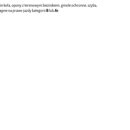
e koła, opony z terenowym bieżnikiem, gmole ochronne, szyba,
tępne na prawo jazdy kategorii
B
lub
A1
.