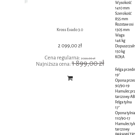
Wysokość
1410 mm
Szerokość
855 mm
Rozstaw osi
 Solo SUPER
Kross Evado 3.0
1305 mm
Waga
146 kg
2 099,00 zł
Dopuszczal
150 kg
Cena regularna:
Cen
KOŁA
,00 zł
2 399,00 zł
00 zł
1 899,00 zł
Najniższa cena:
Najniżs
Felga przedn
19''
Opona prze
90/90-19
Hamulec pr
tarczowy A
Felga tylna
17''
Opona tylni
110/90-17
Hamulec tyl
tarczowy
PARAMETR