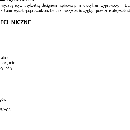
enture, dusza enduro
achwyca agresywną sylwetką i designem inspirowanym motocyklami wyprawowymi. Duż
ED-ami i wysoko poprowadzony błotnik – wszystko tu wygląda poważnie, ale jest dos
TECHNICZNE
alna
obr. / min.
 cylindry
egów
I WAGA