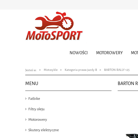
NOWOŚCI
MOTOROWERY
MO
»
»
»
Motocykle
Kategoria prawa jazdy B
BARTON RALLY 125
Jesteś w:
MENU
BARTON R
Fatbike
Filtry oleju
Motorowery
Skutery elektryczne