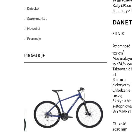
Wygląd adv
Rally 125 z
Dziecko
handbary z L
Supermarket
DANE 
Nowości
SILNIK
Promocje
Pojemność
3
125 cm
PROMOCJE
Moc maksym
15 KM / 9750 
Taktowanie i
4T
Rozruch
elektryczny
Chłodzenie
cieczą
Skrzynia bi
5-stopniowa
WYMIARY 
Długość
2020 mm