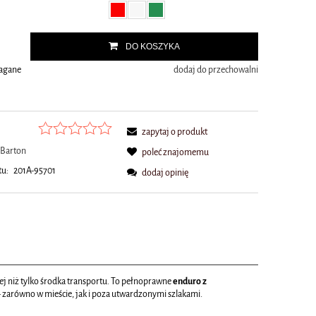
.
DO KOSZYKA
magane
dodaj do przechowalni
zapytaj o produkt
Barton
poleć znajomemu
tu:
201A-95701
dodaj opinię
cej niż tylko środka transportu. To pełnoprawne
enduro z
 – zarówno w mieście, jak i poza utwardzonymi szlakami.