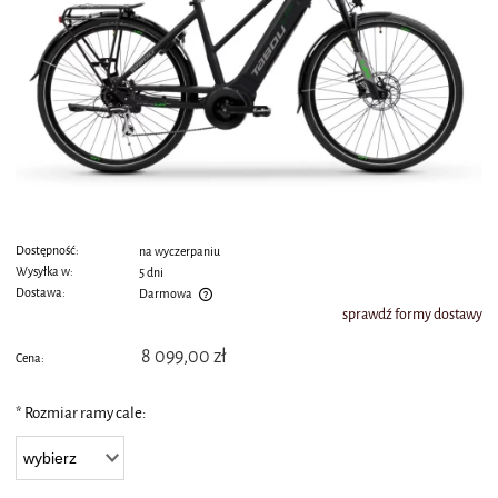
Dostępność:
na wyczerpaniu
Wysyłka w:
5 dni
Dostawa:
Darmowa
sprawdź formy dostawy
Cena nie zawiera ewentualnych kosztów płatności
8 099,00 zł
Cena:
*
Rozmiar ramy cale: