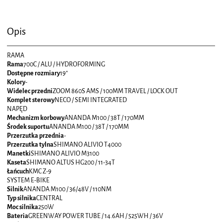
Opis
RAMA
Rama
700C / ALU / HYDROFORMING
Dostępne rozmiary
19"
Kolory
-
Widelec przedni
ZOOM 860S AMS / 100MM TRAVEL / LOCK OUT
Komplet sterowy
NECO / SEMI INTEGRATED
NAPĘD
Mechanizm korbowy
ANANDA M100 / 38T / 170MM
Środek suportu
ANANDA M100 / 38T / 170MM
Przerzutka przednia
-
Przerzutka tylna
SHIMANO ALIVIO T4000
Manetki
SHIMANO ALIVIO M3100
Kaseta
SHIMANO ALTUS HG200 / 11-34T
Łańcuch
KMC Z-9
SYSTEM E-BIKE
Silnik
ANANDA M100 / 36/48V / 110NM
Typ silnika
CENTRAL
Moc silnika
250W
Bateria
GREENWAY POWER TUBE / 14.6AH / 525WH / 36V