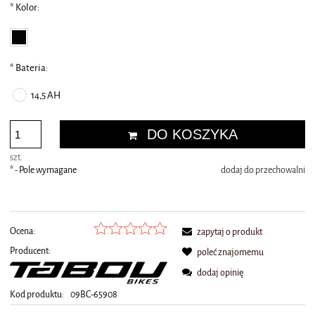
*
Kolor:
*
Bateria:
14,5 AH
DO KOSZYKA
szt.
*
- Pole wymagane
dodaj do przechowalni
Ocena:
zapytaj o produkt
Producent:
poleć znajomemu
dodaj opinię
Kod produktu:
09BC-65908