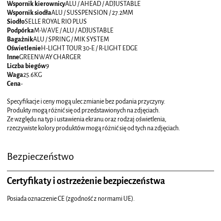
Wspornik kierownicy
ALU / AHEAD / ADJUSTABLE
Wspornik siodła
ALU / SUSSPENSION / 27.2MM
Siodło
SELLE ROYAL RIO PLUS
Podpórka
M-WAVE / ALU / ADJUSTABLE
Bagażnik
ALU / SPRING / MIK SYSTEM
Oświetlenie
H-LIGHT TOUR 30-E / R-LIGHT EDGE
Inne
GREENWAY CHARGER
Liczba biegów
9
Waga
25.6KG
Cena
-
Specyfikacje i ceny mogą ulec zmianie bez podania przyczyny.
Produkty mogą różnić się od przedstawionych na zdjęciach.
Ze względu na typ i ustawienia ekranu oraz rodzaj oświetlenia,
rzeczywiste kolory produktów mogą różnić się od tych na zdjęciach.
Bezpieczeństwo
Certyfikaty i ostrzeżenie bezpieczeństwa
Posiada oznaczenie CE (zgodność z normami UE).