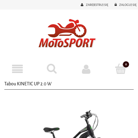
ZAREJESTRUJ SIĘ
ZALOGUJ SIĘ
Tabou KINETIC UP 2.0 W