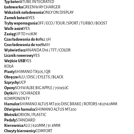
Typ baterii
TUBE INTEGRATED
Ładowarka
GREENWAY CHARGER
Wskaźnik naładowania
ONLY ON DISPLAY
Zamek baterii
YES
Tryby wspomagania
OFF / ECO / TOUR / SPORT / TURBO / BOOST
Walk-assist
YES
Zasięg
UP TO 110KM
Czas ładowania do 80%
2.5H
Czas ładowania do 100%
8H
Wyświetlacz
ANANDA D16 / TFT / COLOR
Licznik rowerowy
YES
Wejście USB
YES
KOŁA
Piasty
SHIMANO TX505 / QR
Obręcze
ALU / DISC / EYLETS / BLACK
Szprychy
UCP
Opony
SCHWALBE BIG APPLE / 700x50C
Dętki
AV / SCHRADER
KOMPONENTY
Hamulce
SHIMANO ALTUS MT200 DISC BRAKE / ROTORS 180/160MM
Dźwignie hamulca
SHIMANO ALTUS MT200
Błotniki
ORION / PLASTIC
Pedały
STANDARD
Kierownica
ALU / 620MM / 31.8MM
Chwyty kierownicy
COMFORT