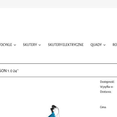
TOCYKLE
SKUTERY
SKUTERY ELEKTRYCZNE
QUADY
R
ON 1.0 24''
Dostępność:
Wysyłka w:
Dostawa:
Cena nie zawiera ewentualnych
Cena: