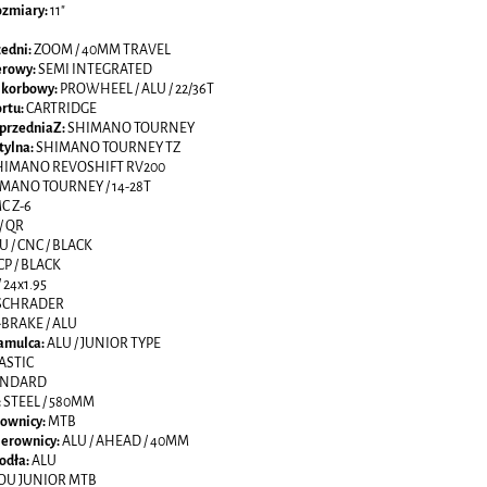
ozmiary:
11"
zedni:
ZOOM / 40MM TRAVEL
erowy:
SEMI INTEGRATED
 korbowy:
PROWHEEL / ALU / 22/36T
rtu:
CARTRIDGE
 przedniaZ:
SHIMANO TOURNEY
tylna:
SHIMANO TOURNEY TZ
HIMANO REVOSHIFT RV200
MANO TOURNEY / 14-28T
C Z-6
/ QR
U / CNC / BLACK
CP / BLACK
/ 24x1.95
 SCHRADER
-BRAKE / ALU
amulca:
ALU / JUNIOR TYPE
ASTIC
ANDARD
:
STEEL / 580MM
rownicy:
MTB
ierownicy:
ALU / AHEAD / 40MM
odła:
ALU
OU JUNIOR MTB