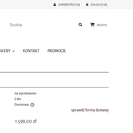
ZAREJESTRUJ SIĘ
ZALOGUJ SIĘ
(PUSTY)
OWERY
KONTAKT
PROMOCJE
na wyczerpaniu
5 dni
Darmowa
sprawdź formy dostawy
 kosztów płatności
1 599,00 zł