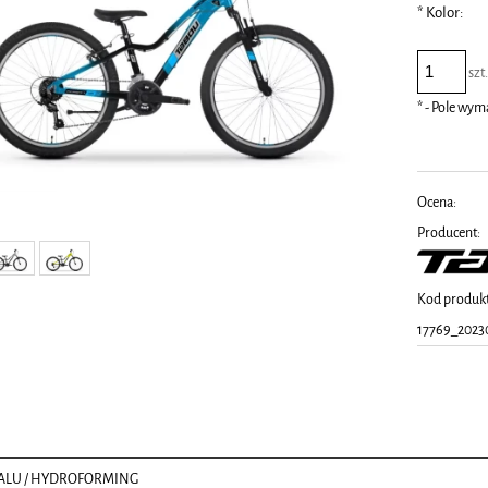
*
Kolor:
szt
*
- Pole wy
Ocena:
Producent:
Kod produk
17769_2023
/ ALU / HYDROFORMING