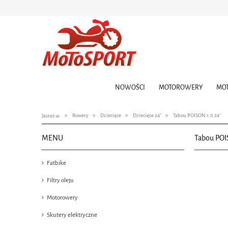
NOWOŚCI
MOTOROWERY
MO
»
»
»
»
Rowery
Dziecięce
Dziecięce 24"
Tabou POISON 1.0 24''
Jesteś w:
MENU
Tabou POIS
Fatbike
Filtry oleju
Motorowery
Skutery elektryczne