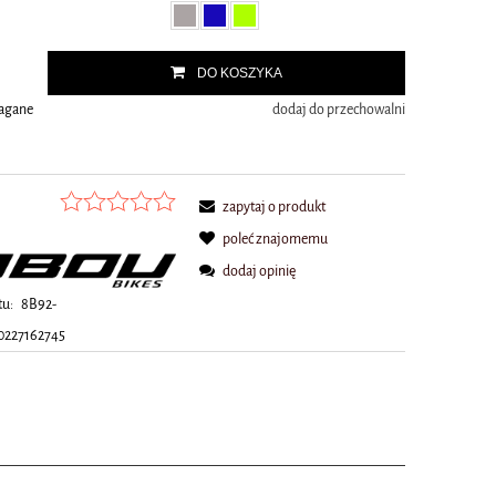
.
DO KOSZYKA
magane
dodaj do przechowalni
zapytaj o produkt
poleć znajomemu
dodaj opinię
tu:
8B92-
0227162745