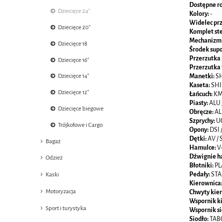
Dostępne r
Dziecięce 24"
Kolory:
-
Widelec pr
Dziecięce 20"
Komplet st
Mechanizm
Dziecięce 18
Środek supo
Przerzutka
Dziecięce 16"
Przerzutka 
Manetki:
S
Dziecięce 14"
Kaseta:
SHI
Dziecięce 12"
Łańcuch:
KM
Piasty:
ALU 
Dziecięce biegowe
Obręcze:
AL
Szprychy:
U
Trójkołowe i Cargo
Opony:
DSI 
Dętki:
AV /
Bagaż
Hamulce:
V
Dźwignie h
Odzież
Błotniki:
PL
Pedały:
ST
Kaski
Kierownica
Motoryzacja
Chwyty kie
Wspornik k
Sport i turystyka
Wspornik si
Siodło:
TAB