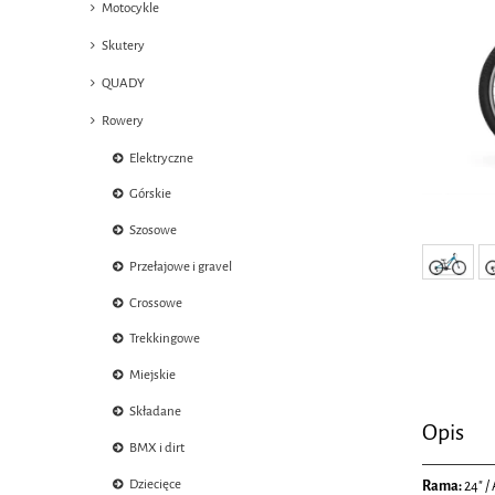
Motocykle
Skutery
QUADY
Rowery
Elektryczne
Górskie
Szosowe
Przełajowe i gravel
Crossowe
Trekkingowe
Miejskie
Składane
Opis
BMX i dirt
Dziecięce
Rama:
24" 