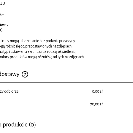
ALU
e:
-
ów:
12
KG
 i ceny mogą ulec zmianie bez podania przyczyny.
ą różnić się od przedstawionych na zdjęciach.
a typ i ustawienia ekranu oraz rodzaj oświetlenia,
kolory produktów mogą różnić się od tych na zdjęciach.
 dostawy
Cena nie zawiera ewentualnych kosztów płatności
rzy odbiorze
0,00 zł
70,00 zł
o produkcie (0)