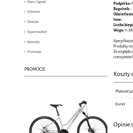
Dom i Ogród
Podpórka:
Bagażnik:
-
Zdrowie
Oświetleni
Inne:
-
Dziecko
Liczba bieg
Waga:
11.8
Supermarket
Specyfikacje
Nowości
Produkty mog
Ze względu n
Promocje
rzeczywiste 
PROMOCJE
Koszty
Płatność p
Kurier
Opinie 