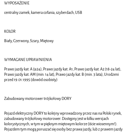
WYPOSAŻENIE
centralny zamek, kamera cofania, szyberdach, USB
KOLOR
Biały, Czerwony, Szary, Miętowy
WYMAGANE UPRAWNIENIA
Prawo jazdy kat. A (≥24), Prawo jazdy kat. A1, Prawo jazdy kat. A2 (18-24 lat),
Prawo jazdy kat. AM (min. 14 lat), Prawo jazdy kat. B (min. 3 lata), Urodzeni
przed 19.01.1995 (dowód osobisty)
Zabudowany motorower trójkołowy DORY
Pojazd elektryczny DORY to kolejny wprowadzony przez nas na Polski rynek,
zabudowany trójkołowy motorower. Dostępny jest w kilku wersjach
kolorystycznych, w tym w pięknym miętowym kolorze (iście wiosennym!).
Pojazdem tym mogą poruszać się osoby bez prawa jazdy, lub z prawem jazdy