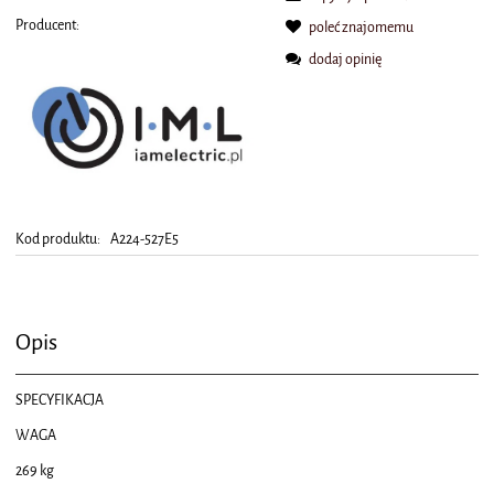
Producent:
poleć znajomemu
dodaj opinię
Kod produktu:
A224-527E5
Opis
SPECYFIKACJA
WAGA
269 kg