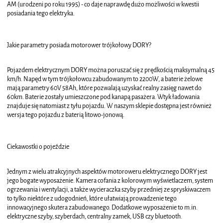
AM (urodzeni po roku 1995) - co daje naprawdę dużo możliwości w kwestii
posiadania tego elektryka.
Jakie parametry posiada motorower trójkołowy DORY?
Pojazdem elektrycznym DORY można poruszać się z prędkością maksymalną 45
km/h. Napęd w tym trójkołowcu zabudowanym to 2200W, a baterie żelowe
mają parametry 60V 58Ah, które pozwalają uzyskać realny zasięg nawet do
60km. Baterie zostały umieszczone pod kanapą pasażera. Wtyk ładowania
znajduje się natomiast z tyłu pojazdu. W naszym sklepie dostępna jest również
wersja tego pojazdu z baterią litowo-jonową.
Ciekawostki o pojeździe
Jednym z wielu atrakcyjnych aspektów motoroweru elektrycznego DORY jest
jego bogate wyposażenie. Kamera cofania z kolorowym wyświetlaczem, system
ogrzewania i wentylacji, a także wycieraczka szyby przedniej ze spryskiwaczem
to tylko niektóre z udogodnień, które ułatwiają prowadzenie tego
innowacyjnego skutera zabudowanego. Dodatkowe wyposażenie to m.in.
elektryczne szyby, szyberdach, centralny zamek, USB czy bluetooth.