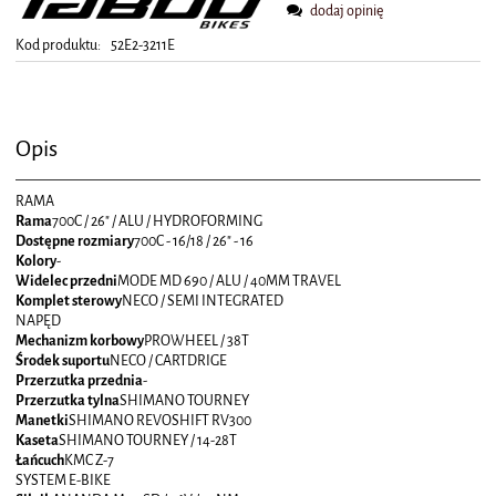
dodaj opinię
Kod produktu:
52E2-3211E
Opis
RAMA
Rama
700C / 26" / ALU / HYDROFORMING
Dostępne rozmiary
700C - 16/18 / 26" - 16
Kolory
-
Widelec przedni
MODE MD 690 / ALU / 40MM TRAVEL
Komplet sterowy
NECO / SEMI INTEGRATED
NAPĘD
Mechanizm korbowy
PROWHEEL / 38T
Środek suportu
NECO / CARTDRIGE
Przerzutka przednia
-
Przerzutka tylna
SHIMANO TOURNEY
Manetki
SHIMANO REVOSHIFT RV300
Kaseta
SHIMANO TOURNEY / 14-28T
Łańcuch
KMC Z-7
SYSTEM E-BIKE