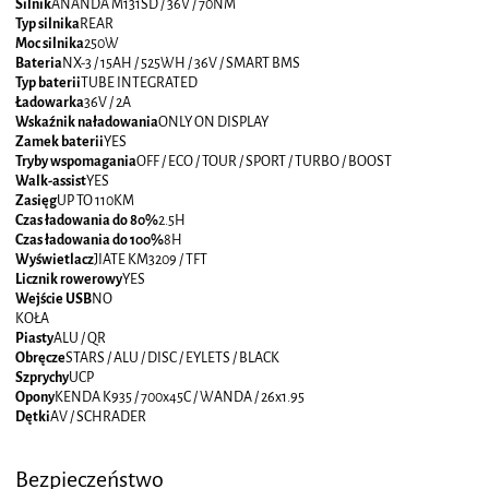
Silnik
ANANDA M131SD / 36V / 70NM
Typ silnika
REAR
Moc silnika
250W
Bateria
NX-3 / 15AH / 525WH / 36V / SMART BMS
Typ baterii
TUBE INTEGRATED
Ładowarka
36V / 2A
Wskaźnik naładowania
ONLY ON DISPLAY
Zamek baterii
YES
Tryby wspomagania
OFF / ECO / TOUR / SPORT / TURBO / BOOST
Walk-assist
YES
Zasięg
UP TO 110KM
Czas ładowania do 80%
2.5H
Czas ładowania do 100%
8H
Wyświetlacz
JIATE KM3209 / TFT
Licznik rowerowy
YES
Wejście USB
NO
KOŁA
Piasty
ALU / QR
Obręcze
STARS / ALU / DISC / EYLETS / BLACK
Szprychy
UCP
Opony
KENDA K935 / 700x45C / WANDA / 26x1.95
Dętki
AV / SCHRADER
Bezpieczeństwo