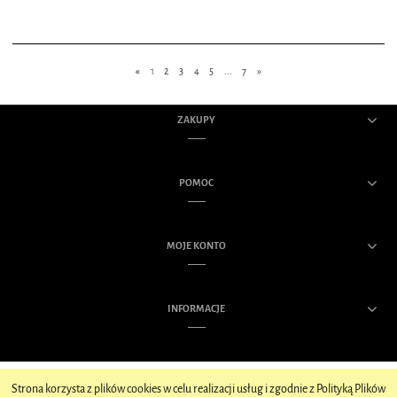
«
1
2
3
4
5
...
7
»
ZAKUPY
POMOC
MOJE KONTO
INFORMACJE
Strona korzysta z plików cookies w celu realizacji usług i zgodnie z Polityką Plików