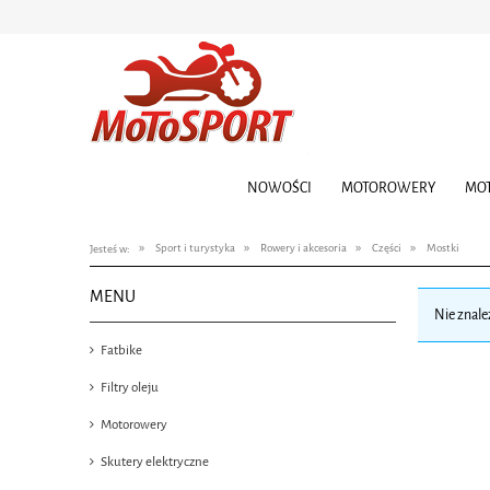
NOWOŚCI
MOTOROWERY
MO
»
»
»
»
Sport i turystyka
Rowery i akcesoria
Części
Mostki
Jesteś w:
MENU
Nie znale
Fatbike
Filtry oleju
Motorowery
Skutery elektryczne