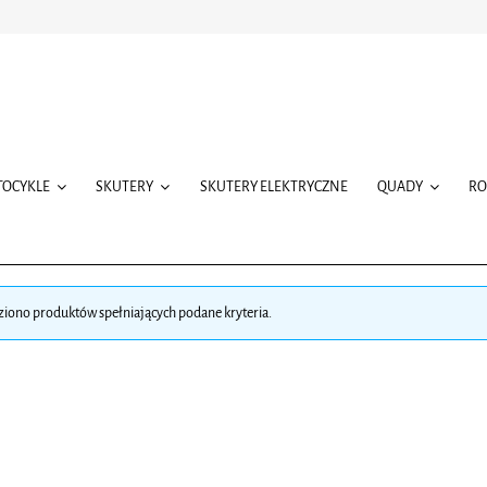
TOCYKLE
SKUTERY
SKUTERY ELEKTRYCZNE
QUADY
R
ziono produktów spełniających podane kryteria.