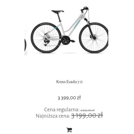
 Solo SUPER
Kross Evado 7.0
3 399,00 zł
Cena regularna:
,00 zł
4 399,00 zł
00 zł
3 199,00 zł
Najniższa cena:
Cen
Najniżs