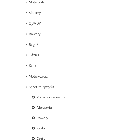
Motocykle
Skutery
QUADY
Rowery
Bagaż
Odzież
Kaski
Motoryzacja
Sport i turystyka
Rowery i akcesoria
Akcesoria
Rowery
Kaski
Części