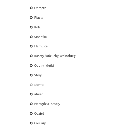
Obręcze
Piasty
Koła
Siodełka
Hamulce
Kasety, łańcuchy, wolnobiegi
Opony i dętki
Stery
Mostki
ahead
Narzędzia i smary
Odzież
Okulary