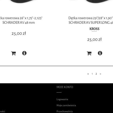
ka rowerowa 26” x 1,75"-2,125"
Dętka rowerowa 29”/28” x 1,90"
SCHRADER AV 48 mm
SCHRADER AV SUPER LONG 4
KROSS
25,00 zł
25,00 zł
«
1
2
»
MOJE KONTO
Logowanie
Moje zamówienia
ności
Przechowalnia