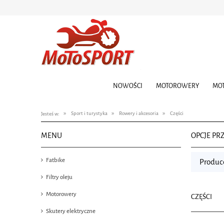
NOWOŚCI
MOTOROWERY
MO
»
»
»
Sport i turystyka
Rowery i akcesoria
Części
Jesteś w:
MENU
OPCJE PR
Fatbike
Produce
Filtry oleju
Motorowery
CZĘŚCI
Skutery elektryczne