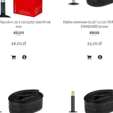
lys 26 x 1.75-2.125 (47/57-559) AV 48
Dętka rowerowa 12,1/2” x 2,1/4" 
mm
STANDARD 35 mm
KELLYS
KROSS
26,00 zł
25,00 zł