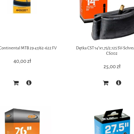
Continental MTB 29 47/62-622 FV
Dętka CST 14"x1,75/2,125 SV-Schre
CS002
40,00 zł
25,00 zł