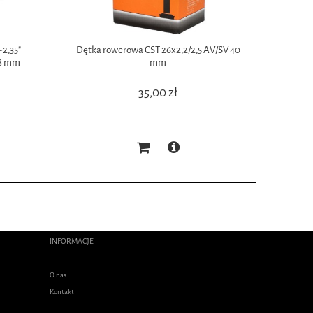
-2,35"
Dętka rowerowa CST 26x2,2/2,5 AV/SV 40
8 mm
mm
35,00 zł
INFORMACJE
O nas
Kontakt