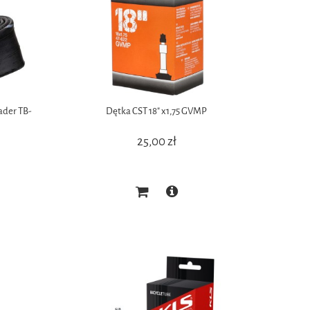
ader TB-
Dętka CST 18" x1,75 GVMP
25,00 zł