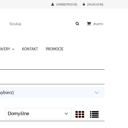
ZAREJESTRUJ SIĘ
ZALOGUJ SIĘ
(PUSTY)
OWERY
KONTAKT
PROMOCJE
wybierz)