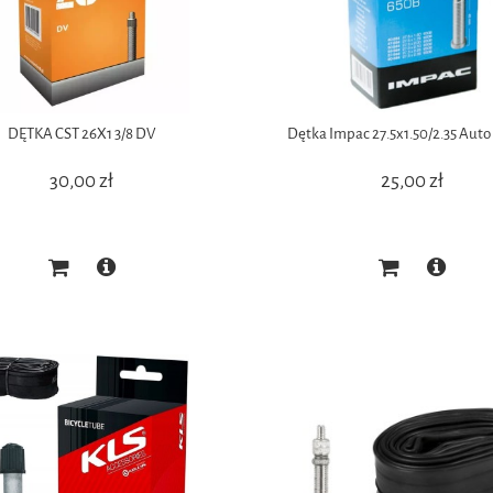
DĘTKA CST 26X1 3/8 DV
Dętka Impac 27.5x1.50/2.35 Au
30,00 zł
25,00 zł
Kross Esker 2.0
Kross Evado 3.0
3 999,00 zł
2 099,00 zł
a regularna:
Cena regularna:
4 999,00 zł
2 399,00 zł
3 999,00 zł
1 899,00 zł
za cena:
Najniższa cena: