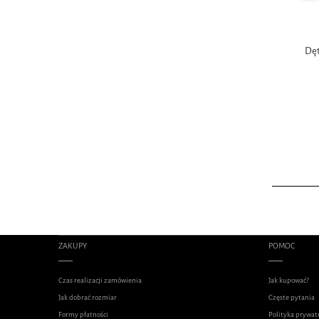
Dęt
ZAKUPY
POMOC
Czas realizacji zamówienia
Jak kupować?
Jak dobrać rozmiar
Częste pytania
Formy płatności
Polityka prywat